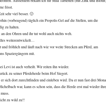
eohren. Ausserdem bekam ich für Mila Tabletten (mit Zink und Biotin
e frisst.
it sehr viel besser. 🙂
hin (vorbeugend) täglich ein Propolis-Gel auf die Stellen, um die
ig zu halten.
ht an den Ohren und ihr tut wohl auch nichts weh.
alles weiterentwickelt…
it und fröhlich und läuft nach wie vor weite Strecken am Pferd, am
uns Spaziergängern mit.
i Levi ist auch verheilt. Wir reiten ihn wieder.
rück zu seiner Pferdeherde beim Hof Siegert.
 er sich dort zurechtfinden und einleben wird. Da er nun fast drei Mona
ichelbach war, kann es schon sein, dass die Herde erst mal wieder ihr
 muss.
icht zu wild zu!!