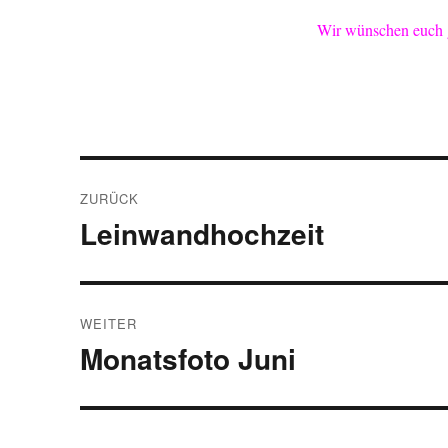
Wir wünschen euch ge
Beitragsnavigation
ZURÜCK
Leinwandhochzeit
Vorheriger
Beitrag:
WEITER
Monatsfoto Juni
Nächster
Beitrag: