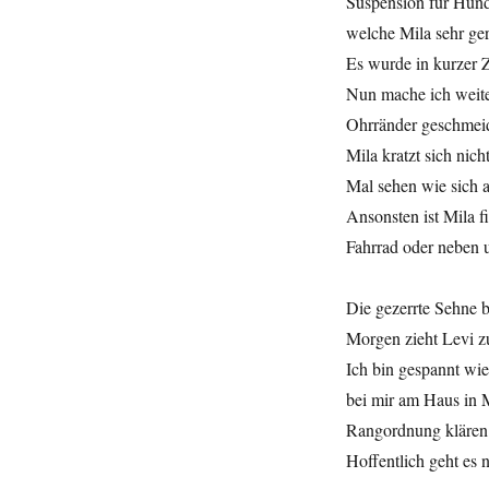
Suspension für Hund
welche Mila sehr gern
Es wurde in kurzer Ze
Nun mache ich weiter
Ohrränder geschmeid
Mila kratzt sich nic
Mal sehen wie sich 
Ansonsten ist Mila f
Fahrrad oder neben 
Die gezerrte Sehne be
Morgen zieht Levi zu
Ich bin gespannt wie
bei mir am Haus in M
Rangordnung klären
Hoffentlich geht es n