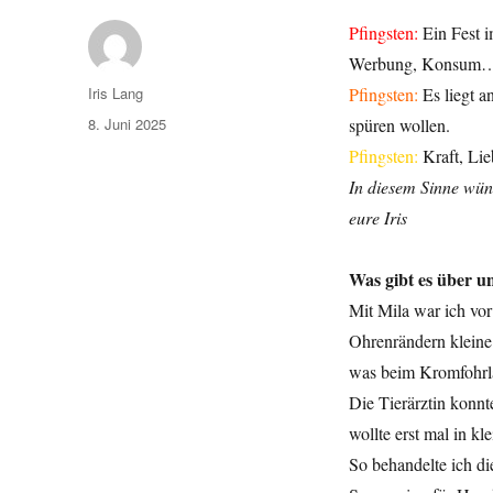
Pfingsten:
Ein Fest 
Werbung, Konsum
Autor
Iris Lang
Pfingsten:
Es liegt a
Veröffentlicht
8. Juni 2025
spüren wollen.
am
Pfingsten:
Kraft, Lie
In diesem Sinne wünsc
eure Iris
Was gibt es über u
Mit Mila war ich vor
Ohrenrändern kleine 
was beim Kromfohrlä
Die Tierärztin konnt
wollte erst mal in kl
So behandelte ich die