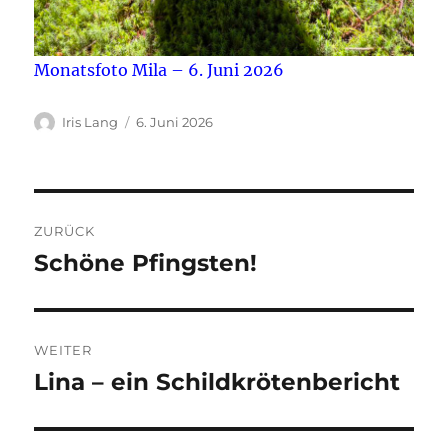
Monatsfoto Mila – 6. Juni 2026
Autor
Veröffentlicht
Iris Lang
6. Juni 2026
am
Beitragsnavigation
ZURÜCK
Schöne Pfingsten!
Vorheriger
Beitrag:
WEITER
Lina – ein Schildkrötenbericht
Nächster
Beitrag: